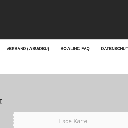
VERBAND (WBU/DBU)
BOWLING-FAQ
DATENSCHU
t
Lade Karte ...