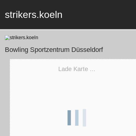
Skip
to
content
strikers.koeln
Bowling Sportzentrum Düsseldorf
Lade Karte ...