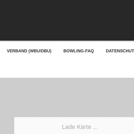
VERBAND (WBU/DBU)
BOWLING-FAQ
DATENSCHU
Lade Karte ...